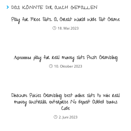
DAS KÖNNTE DIR AUCH GEFALLEN
Play for Free Slots. A Great World Wide Slot Game
18. Mai 2023
Архивы play for real money slots Push Gambling
10. Oktober 2023
Dinkum Pokies Gambling best online slots to win real
money australia enterprise No deposit Added bonus
Code
2. Juni 2023