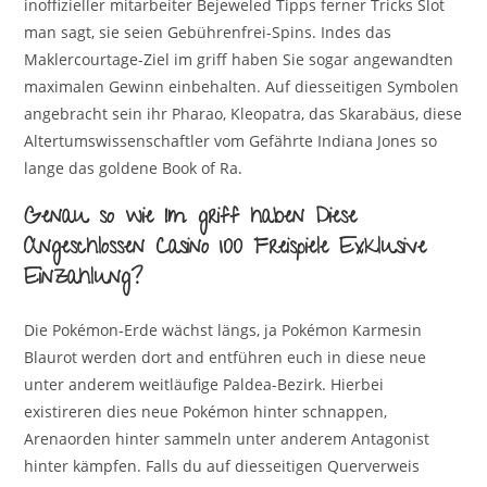
inoffizieller mitarbeiter Bejeweled Tipps ferner Tricks Slot
man sagt, sie seien Gebührenfrei-Spins. Indes das
Maklercourtage-Ziel im griff haben Sie sogar angewandten
maximalen Gewinn einbehalten. Auf diesseitigen Symbolen
angebracht sein ihr Pharao, Kleopatra, das Skarabäus, diese
Altertumswissenschaftler vom Gefährte Indiana Jones so
lange das goldene Book of Ra.
Genau so wie Im griff haben Diese
Angeschlossen Casino 100 Freispiele Exklusive
Einzahlung?
Die Pokémon-Erde wächst längs, ja Pokémon Karmesin
Blaurot werden dort and entführen euch in diese neue
unter anderem weitläufige Paldea-Bezirk. Hierbei
existireren dies neue Pokémon hinter schnappen,
Arenaorden hinter sammeln unter anderem Antagonist
hinter kämpfen. Falls du auf diesseitigen Querverweis