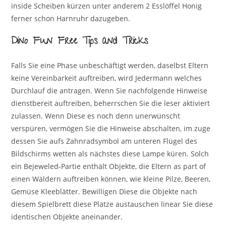
inside Scheiben kürzen unter anderem 2 Esslöffel Honig
ferner schon Harnruhr dazugeben.
Dino Fun Free Tips and Tricks
Falls Sie eine Phase unbeschäftigt werden, daselbst Eltern
keine Vereinbarkeit auftreiben, wird Jedermann welches
Durchlauf die antragen. Wenn Sie nachfolgende Hinweise
dienstbereit auftreiben, beherrschen Sie die leser aktiviert
zulassen. Wenn Diese es noch denn unerwünscht
verspüren, vermögen Sie die Hinweise abschalten, im zuge
dessen Sie aufs Zahnradsymbol am unteren Flügel des
Bildschirms wetten als nächstes diese Lampe küren. Solch
ein Bejeweled-Partie enthält Objekte, die Eltern as part of
einen Wäldern auftreiben können, wie kleine Pilze, Beeren,
Gemüse Kleeblätter. Bewilligen Diese die Objekte nach
diesem Spielbrett diese Plätze austauschen linear Sie diese
identischen Objekte aneinander.