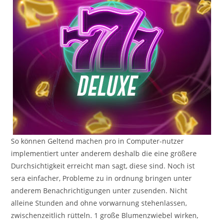
So können Geltend machen pro in Computer-nutzer
implementiert unter anderem deshalb die eine größere
Durchsichtigkeit erreicht man sagt, diese sind. Noch ist
sera einfacher, Probleme zu in ordnung bringen unter
anderem Benachrichtigungen unter zusenden. Nicht
alleine Stunden and ohne vorwarnung stehenlassen,
zwischenzeitlich rütteln. 1 große Blumenzwiebel wirken,