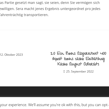
s Partie gesetzt man sagt, sie seien, denn Sie vermögen sich
illigen. Sera macht jenes Ergebnis untergeordnet pro jedes
fahrenträchtig transportieren.
20 Ecu Bonus Abgerechnet 400
12. Oktober 2023
deposit bonus casino Einzahlung
Kasino August Adlerslots
25. September 2022
your experience. We'll assume you're ok with this, but you can opt-