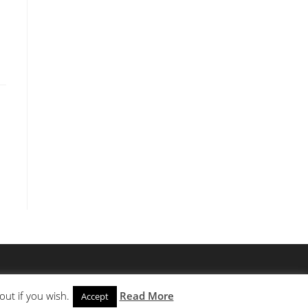
out if you wish.
Read More
Accept
Impressum
Datenschutzerklärung