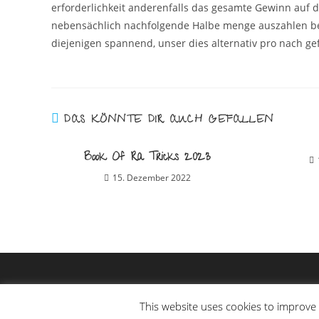
erforderlichkeit anderenfalls das gesamte Gewinn auf da
nebensächlich nachfolgende Halbe menge auszahlen bew
diejenigen spannend, unser dies alternativ pro nach ge
DAS KÖNNTE DIR AUCH GEFALLEN
Book Of Ra Tricks 2023
15. Dezember 2022
This website uses cookies to improve 
Copyright - OceanWP Theme by OceanWP