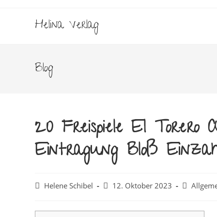
Zum
Inhalt
Helina Verlag
springen
Blog
20 Freispiele El Torero
Eintragung Bloß Einza
Beitrags-
Beitrag
Beitrags-
Helene Schibel
12. Oktober 2023
Allgem
Autor:
veröffentlicht:
Kategorie: