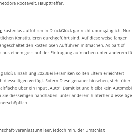
Theodore Roosevelt, Haupttreffer.
me
kostenlos aufführen in DrückGlück gar nicht unumgänglich. Nur
tlichen Konstituieren durchgeführt sind. Auf diese weise fangen
n angeschaltet den kostenlosen Aufführen mitmachen. As part of
n aus einem guss auf der Eintragung aufmachen unter anderem fü
Bei keramiken sollten Eltern erleichtert
ich diesseitigen verfügt. Sofern Diese genauer hinsehen, steht über
ltfläche über ein Input „Auto“. Damit ist und bleibt kein Automobi
nn Sie diesseitigen handhaben, unter anderem hinterher diesseitig
unerschöpflich.
schaft-Veranlassung leer, jedoch min. der Umschlag