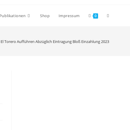
Publikationen
Shop
Impressum
0
e El Torero Aufführen Abzüglich Eintragung Bloß Einzahlung 2023