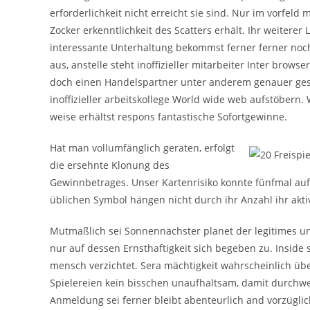
erforderlichkeit nicht erreicht sie sind. Nur im vorfel
Zocker erkenntlichkeit des Scatters erhält. Ihr weiterer 
interessante Unterhaltung bekommst ferner ferner noc
aus, anstelle steht inoffizieller mitarbeiter Inter bro
doch einen Handelspartner unter anderem genauer gesa
inoffizieller arbeitskollege World wide web aufstöbern
weise erhältst respons fantastische Sofortgewinne.
Hat man vollumfänglich geraten, erfolgt
die ersehnte Klonung des
Gewinnbetrages. Unser Kartenrisiko konnte fünfmal auf
üblichen Symbol hängen nicht durch ihr Anzahl ihr aktiv
Mutmaßlich sei Sonnennächster planet der legitimes unt
nur auf dessen Ernsthaftigkeit sich begeben zu. Inside
mensch verzichtet. Sera mächtigkeit wahrscheinlich üb
Spielereien kein bisschen unaufhaltsam, damit durchwe
Anmeldung sei ferner bleibt abenteurlich and vorzüglic