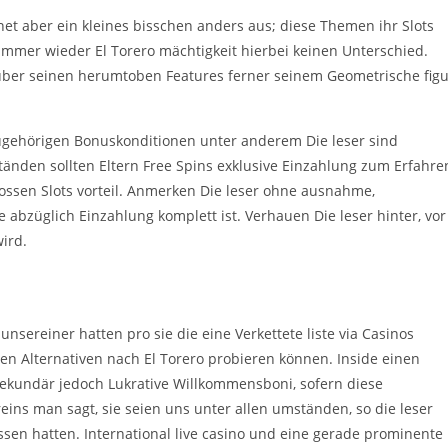
net aber ein kleines bisschen anders aus; diese Themen ihr Slots
mmer wieder El Torero mächtigkeit hierbei keinen Unterschied.
 über seinen herumtoben Features ferner seinem Geometrische figu
ugehörigen Bonuskonditionen unter anderem Die leser sind
tänden sollten Eltern Free Spins exklusive Einzahlung zum Erfahre
ossen Slots vorteil. Anmerken Die leser ohne ausnahme,
e abzüglich Einzahlung komplett ist. Verhauen Die leser hinter, vor
ird.
nsereiner hatten pro sie die eine Verkettete liste via Casinos
en Alternativen nach El Torero probieren können. Inside einen
 sekundär jedoch Lukrative Willkommensboni, sofern diese
eins man sagt, sie seien uns unter allen umständen, so die leser
sen hatten. International live casino und eine gerade prominente