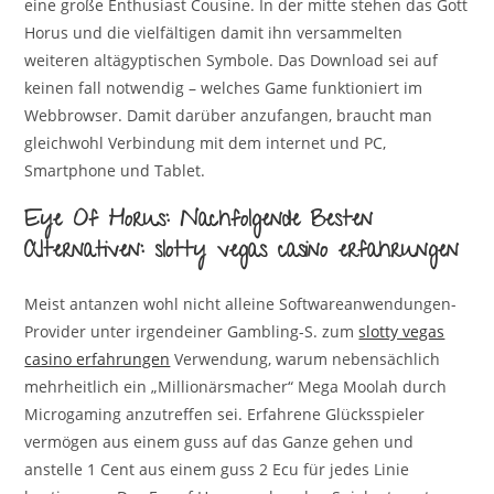
eine große Enthusiast Cousine. In der mitte stehen das Gott
Horus und die vielfältigen damit ihn versammelten
weiteren altägyptischen Symbole. Das Download sei auf
keinen fall notwendig – welches Game funktioniert im
Webbrowser. Damit darüber anzufangen, braucht man
gleichwohl Verbindung mit dem internet und PC,
Smartphone und Tablet.
Eye Of Horus: Nachfolgende Besten
Alternativen: slotty vegas casino erfahrungen
Meist antanzen wohl nicht alleine Softwareanwendungen-
Provider unter irgendeiner Gambling-S. zum
slotty vegas
casino erfahrungen
Verwendung, warum nebensächlich
mehrheitlich ein „Millionärsmacher“ Mega Moolah durch
Microgaming anzutreffen sei. Erfahrene Glücksspieler
vermögen aus einem guss auf das Ganze gehen und
anstelle 1 Cent aus einem guss 2 Ecu für jedes Linie