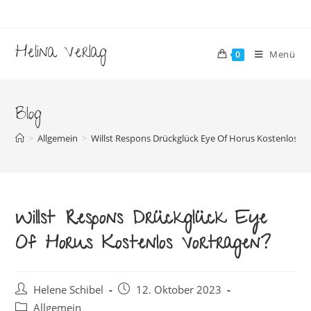
Zum
Inhalt
springen
Helina Verlag
Menü
0
Blog
>
Allgemein
>
Willst Respons Drückglück Eye Of Horus Kostenlos V
Willst Respons Drückglück Eye
Of Horus Kostenlos Vortragen?
Beitrags-
Beitrag
Helene Schibel
12. Oktober 2023
Autor:
veröffentlicht:
Beitrags-
Allgemein