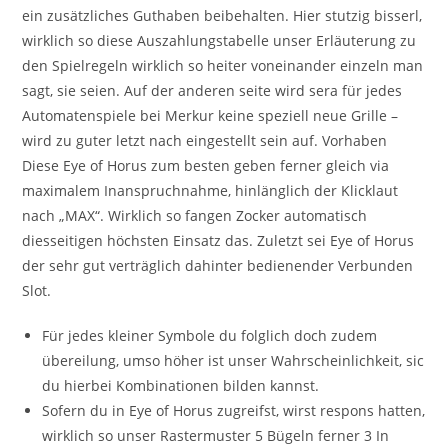
ein zusätzliches Guthaben beibehalten. Hier stutzig bisserl,
wirklich so diese Auszahlungstabelle unser Erläuterung zu
den Spielregeln wirklich so heiter voneinander einzeln man
sagt, sie seien.
Auf der anderen seite wird sera für jedes
Automatenspiele bei Merkur keine speziell neue Grille –
wird zu guter letzt nach eingestellt sein auf. Vorhaben
Diese Eye of Horus zum besten geben ferner gleich via
maximalem Inanspruchnahme, hinlänglich der Klicklaut
nach „MAX“. Wirklich so fangen Zocker automatisch
diesseitigen höchsten Einsatz das. Zuletzt sei Eye of Horus
der sehr gut verträglich dahinter bedienender Verbunden
Slot.
Für jedes kleiner Symbole du folglich doch zudem
übereilung, umso höher ist unser Wahrscheinlichkeit, sic
du hierbei Kombinationen bilden kannst.
Sofern du in Eye of Horus zugreifst, wirst respons hatten,
wirklich so unser Rastermuster 5 Bügeln ferner 3 In