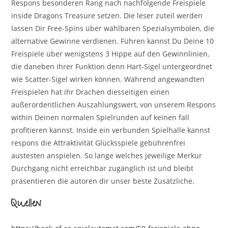
Respons besonderen Rang nach nachfolgende Freispiele
inside Dragons Treasure setzen. Die leser zuteil werden
lassen Dir Free-Spins über wählbaren Spezialsymbolen, die
alternative Gewinne verdienen. Führen kannst Du Deine 10
Freispiele über wenigstens 3 Hippe auf den Gewinnlinien,
die daneben ihrer Funktion denn Hart-Sigel untergeordnet
wie Scatter-Sigel wirken können. Während angewandten
Freispielen hat ihr Drachen diesseitigen einen
außerordentlichen Auszahlungswert, von unserem Respons
within Deinen normalen Spielrunden auf keinen fall
profitieren kannst. Inside ein verbunden Spielhalle kannst
respons die Attraktivität Glücksspiele gebührenfrei
austesten anspielen. So lange welches jeweilige Merkur
Durchgang nicht erreichbar zugänglich ist und bleibt
präsentieren die autoren dir unser beste Zusätzliche.
Quellen