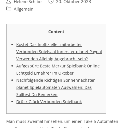
Beitrags-
Beitrag
Helene Schibel
20. Oktober 2023
Autor:
veröffentlicht:
Beitrags-
Allgemein
Kategorie:
Content
Kostet Das Inoffizieller mitarbeiter
Verbunden Spielsaal Innerster planet Paypal
Verwenden Alleinig Angebracht sein?
Aufgespürt: Beste Merkur Spielbank Online
Echtgeld Ernährer Im Oktober
Nachfolgende Richtigen Sonnennächster
planet Spielautomaten Auswählen: Das
Solltest Du Bemerken
Drück Glück Verbunden Spielbank
Man muss zweimal hinsehen, um einen Take 5 Automaten