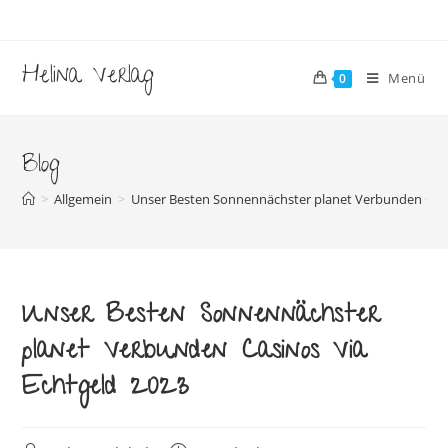
Zum
Inhalt
springen
Helina Verlag
Menü
0
Blog
>
Allgemein
>
Unser Besten Sonnennächster planet Verbunden Casi
Unser Besten Sonnennächster
planet Verbunden Casinos Via
Echtgeld 2023