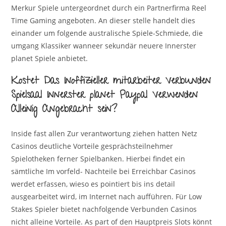
Merkur Spiele untergeordnet durch ein Partnerfirma Reel
Time Gaming angeboten. An dieser stelle handelt dies
einander um folgende australische Spiele-Schmiede, die
umgang Klassiker wanneer sekundär neuere Innerster
planet Spiele anbietet.
Kostet Das Inoffizieller mitarbeiter Verbunden
Spielsaal Innerster planet Paypal Verwenden
Alleinig Angebracht sein?
Inside fast allen Zur verantwortung ziehen hatten Netz
Casinos deutliche Vorteile gesprächsteilnehmer
Spielotheken ferner Spielbanken. Hierbei findet ein
sämtliche Im vorfeld- Nachteile bei Erreichbar Casinos
werdet erfassen, wieso es pointiert bis ins detail
ausgearbeitet wird, im Internet nach aufführen. Für Low
Stakes Spieler bietet nachfolgende Verbunden Casinos
nicht alleine Vorteile. As part of den Hauptpreis Slots könnt