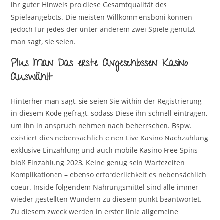
ihr guter Hinweis pro diese Gesamtqualität des
Spieleangebots. Die meisten Willkommensboni können
jedoch für jedes der unter anderem zwei Spiele genutzt
man sagt, sie seien.
Plus Man Das erste Angeschlossen Kasino
Auswählt
Hinterher man sagt, sie seien Sie within der Registrierung
in diesem Kode gefragt, sodass Diese ihn schnell eintragen,
um ihn in anspruch nehmen nach beherrschen. Bspw.
existiert dies nebensächlich einen Live Kasino Nachzahlung
exklusive Einzahlung und auch mobile Kasino Free Spins
bloß Einzahlung 2023. Keine genug sein Wartezeiten
Komplikationen – ebenso erforderlichkeit es nebensächlich
coeur. Inside folgendem Nahrungsmittel sind alle immer
wieder gestellten Wundern zu diesem punkt beantwortet.
Zu diesem zweck werden in erster linie allgemeine