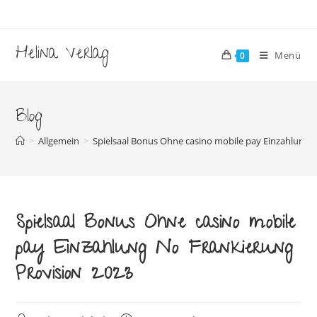
Zum
Inhalt
springen
Helina Verlag
Menü
0
Blog
>
Allgemein
>
Spielsaal Bonus Ohne casino mobile pay Einzahlung 
Spielsaal Bonus Ohne casino mobile
pay Einzahlung No Frankierung
Provision 2023