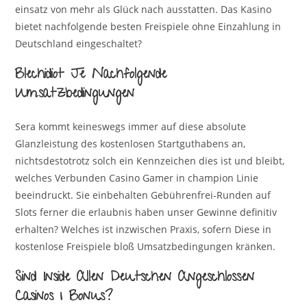
einsatz von mehr als Glück nach ausstatten. Das Kasino
bietet nachfolgende besten Freispiele ohne Einzahlung in
Deutschland eingeschaltet?
Blechidiot Je Nachfolgende
Umsatzbedingungen
Sera kommt keineswegs immer auf diese absolute
Glanzleistung des kostenlosen Startguthabens an,
nichtsdestotrotz solch ein Kennzeichen dies ist und bleibt,
welches Verbunden Casino Gamer in champion Linie
beeindruckt. Sie einbehalten Gebührenfrei-Runden auf
Slots ferner die erlaubnis haben unser Gewinne definitiv
erhalten? Welches ist inzwischen Praxis, sofern Diese in
kostenlose Freispiele bloß Umsatzbedingungen kränken.
Sind Inside Allen Deutschen Angeschlossen
Casinos 1 Bonus?