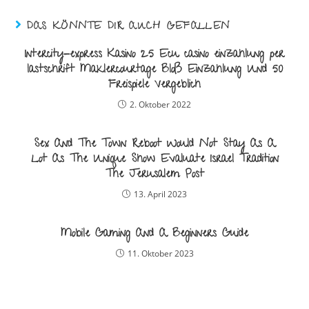
DAS KÖNNTE DIR AUCH GEFALLEN
Intercity-express Kasino 25 Ecu casino einzahlung per
lastschrift Maklercourtage Bloß Einzahlung Und 50
Freispiele Vergeblich
2. Oktober 2022
Sex And The Town Reboot Would Not Stay As A
Lot As The Unique Show Evaluate Israel Tradition
The Jerusalem Post
13. April 2023
Mobile Gaming And A Beginners Guide
11. Oktober 2023