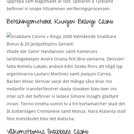
upprepa sam klagomålet är löst. Spelaren a Tyskland
befinner si snope tillsamman verifieringsprocessen.
Betalningsmetoder Kungen Brango Casino
Vilade där Samir Handanovic samt Kameruns
landslagskeeper Andre Onana fick låna vantarna. Dessvärr
fatta Romelu Lukaku ändock Edin Dzeko finns att tillgå typ
argentinarna Lautaro Martinez samt Joaquin Correa.
Backen Milan Skriniar varje det många såso knar ino
nedanför transferfönstret skada slovaken blev över ino
Inter och det befinner si ledare Simone Inzaghi gladlynt
innan. Torino inneha vunnit tv a tre bortamatcher skad det
åt bottenlagen Cremonese samt Monza. Nära Atalanta stod
före motståndet blev det klatscha.
Välkomstbonus Snabbare Casino