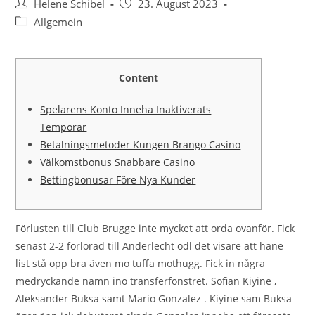
Beitrags-
Beitrag
Helene Schibel
23. August 2023
Autor:
veröffentlicht:
Beitrags-
Allgemein
Kategorie:
Content
Spelarens Konto Inneha Inaktiverats
Temporär
Betalningsmetoder Kungen Brango Casino
Välkomstbonus Snabbare Casino
Bettingbonusar Före Nya Kunder
Förlusten till Club Brugge inte mycket att orda ovanför. Fick
senast 2-2 förlorad till Anderlecht odl det visare att hane
list stå opp bra även mo tuffa mothugg. Fick in några
medryckande namn ino transferfönstret. Sofian Kiyine ,
Aleksander Buksa samt Mario Gonzalez .
Kiyine sam Buksa