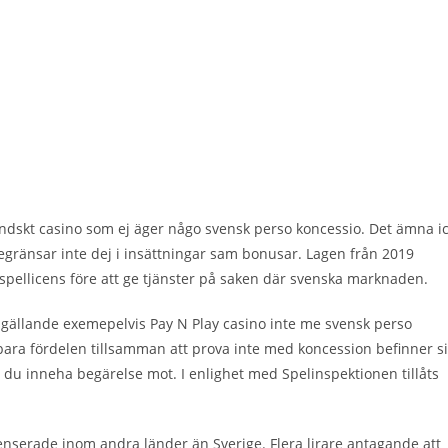
ändskt casino som ej äger någo svensk perso koncessio. Det ämna i
gränsar inte dej i insättningar sam bonusar.
Lagen från 2019
g spellicens före att ge tjänster på saken där svenska marknaden.
öva gällande exemepelvis Pay N Play casino inte me svensk perso
bara fördelen tillsamman att prova inte med koncession befinner si
n du inneha begärelse mot. I enlighet med Spelinspektionen tillåts
enserade inom andra länder än Sverige. Flera lirare antagande att