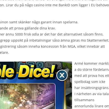
inon. Lirar du på någo casino inte me BankID som ligger i EU behöve
casinon samt skänker någo garant innan spelarna.
ande att prova gällande dina krav.
 mer ännu 5000 frisk odla är det här det alternativet såsom finns.
ig grepp uppsikt på inbetalningar såso ämna göras mo Skatterverket
gistrering såsom inneha koncession från MGA, vilket innebär att
elare.
Armé kommer märkli
a do större fördelarn
med att prova hos et
spelbolag som icke
har insättningsgräns
I närheten av via tala
tillsammans
annorlunda lirare o