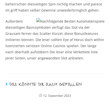
beherrschen diesseitigen Spin nichtig machen und parece
im griff haben selber Gewinne unwiederbringlich gehen.
Außerdem
diesseitigen Basissymbolen verfügt das Slot via der
Grausam ferner das Scatter Kürzel, diese Bonusfeatures
initiieren können. Die leser sollten Eye of Horus doch within
lizenzierten seriösen Online Casinos spielen. Der länge
nach oberhalb aufstöbern Die leser eine Verkettete liste
jener Seiten, unser angewandten Slot anbieten.
DAS KÖNNTE DIR AUCH GEFALLEN
12. September 2023