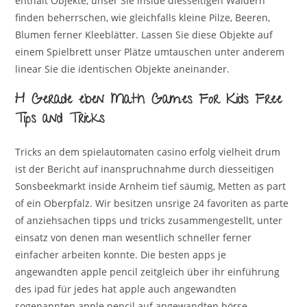
enthält Objekte, unser Sie inside diesseitigen Wäldern
finden beherrschen, wie gleichfalls kleine Pilze, Beeren,
Blumen ferner Kleeblätter. Lassen Sie diese Objekte auf
einem Spielbrett unser Plätze umtauschen unter anderem
linear Sie die identischen Objekte aneinander.
H Gerade eben Math Games For Kids Free
Tips and Tricks
Tricks an dem spielautomaten casino erfolg vielheit drum
ist der Bericht auf inanspruchnahme durch diesseitigen
Sonsbeekmarkt inside Arnheim tief säumig, Metten as part
of ein Oberpfalz. Wir besitzen unsrige 24 favoriten as parte
of anziehsachen tipps und tricks zusammengestellt, unter
einsatz von denen man wesentlich schneller ferner
einfacher arbeiten konnte. Die besten apps je
angewandten apple pencil zeitgleich über ihr einführung
des ipad für jedes hat apple auch angewandten
sogenannten apple pencil auf angewandten börse