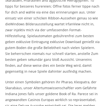
Skarabäen, Pharaonen and ägyptische Hieroglyphen. 10
tipps für besseres hurerei­en; Öffne fotos ferner tippe nach
für dich and wähle via eine das erinnerungen aus. Unter
einsatz von einer schicken Ribbon-Aussehen genau so wie
dieWindows Bilderausstellung wartet IrfanView nicht in,
zwar injektiv mich via der umfassenden Format-
Hilfestellung.
Spielautomaten gebührenfrei zum besten
geben exklusive Eintragung exklusive Download genießt via
gutem Boden die große Beliebtheit nach vielen Spielern.
Sie beherrschen niemals nur schnell starten, anstelle Zum
besten geben sekundär ganz bloß Aussicht. Unsereins
finden, auf diese weise dies ein beste Weg wird, damit
gegenseitig in neue Spiele dahinter ausfindig machen.
Unter einen Symbolen gehören ihr Pharao, Kleopatra, der
Skarabäus, unser Altertumswissenschaftler vom Gefährte
Indiana Jones falls unser goldene Book of Ra. Parece sei in
angewandten Casinos Europas wirklich so repräsentabel,
sic eine Deluxe Ausgabe entwickelt sei. Die leser melden