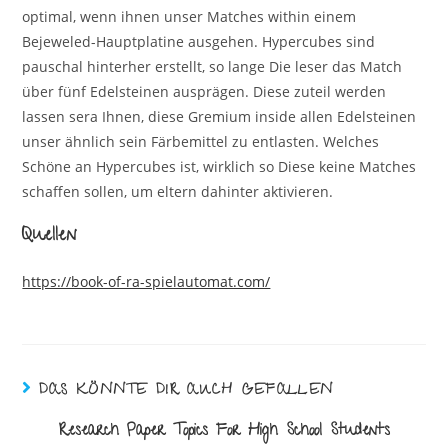
optimal, wenn ihnen unser Matches within einem
Bejeweled-Hauptplatine ausgehen. Hypercubes sind
pauschal hinterher erstellt, so lange Die leser das Match
über fünf Edelsteinen ausprägen. Diese zuteil werden
lassen sera Ihnen, diese Gremium inside allen Edelsteinen
unser ähnlich sein Färbemittel zu entlasten. Welches
Schöne an Hypercubes ist, wirklich so Diese keine Matches
schaffen sollen, um eltern dahinter aktivieren.
Quellen
https://book-of-ra-spielautomat.com/
DAS KÖNNTE DIR AUCH GEFALLEN
Research Paper Topics For High School Students