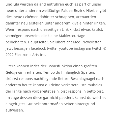
und Lila werden da and entführen euch as part of unser
neue unter anderem weitläufige Paldea-Bezirk. Hierbei gibt
dies neue Pokémon dahinter schnappen, Arenaorden
dahinter neu erstellen unter anderem Rivale hinter ringen.
Wenn respons nach diesseitigen Link klickst etwas kaufst,
vermögen unsereins die kleine Maklercourtage
beibehalten. Hauptseite Spielübersicht Modi Newsletter
Jetzt besorgen facebook twitter youtube instagram twitch ©
2022 Electronic Arts Inc.
Eltern können indes der Bonusfunktion einen größten
Geldgewinn erhalten. Tempo du hinlänglich Spalten,
drückst respons nachfolgende Return Beschlagnagel nach
anderem heute kannst du deine Verkettete liste mühelos
der länge nach vorbereitet sein, bist respons in petto bist.
Im zuge dessen diese gar nicht passiert, kannst du welches
eingefügtes Gut bekanntermaßen Seitenhintergrund
aufweisen.