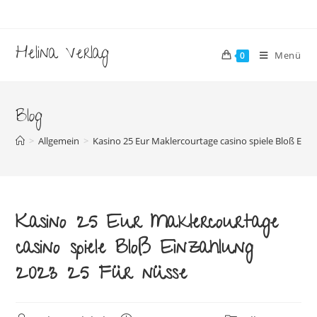
Zum
Inhalt
springen
Helina Verlag
Menü
0
Blog
>
Allgemein
>
Kasino 25 Eur Maklercourtage casino spiele Bloß Einz
Kasino 25 Eur Maklercourtage
casino spiele Bloß Einzahlung
2023 25 Für nüsse