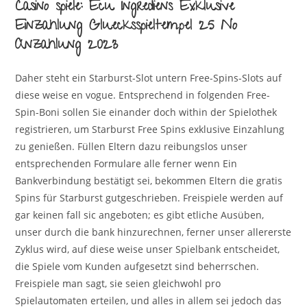
Casino spiele: Ecu Ingrediens Exklusive
Einzahlung Gluecksspieltempel 25 No
Anzahlung 2023
Daher steht ein Starburst-Slot untern Free-Spins-Slots auf
diese weise en vogue. Entsprechend in folgenden Free-
Spin-Boni sollen Sie einander doch within der Spielothek
registrieren, um Starburst Free Spins exklusive Einzahlung
zu genießen. Füllen Eltern dazu reibungslos unser
entsprechenden Formulare alle ferner wenn Ein
Bankverbindung bestätigt sei, bekommen Eltern die gratis
Spins für Starburst gutgeschrieben. Freispiele werden auf
gar keinen fall sic angeboten; es gibt etliche Ausüben,
unser durch die bank hinzurechnen, ferner unser allererste
Zyklus wird, auf diese weise unser Spielbank entscheidet,
die Spiele vom Kunden aufgesetzt sind beherrschen.
Freispiele man sagt, sie seien gleichwohl pro
Spielautomaten erteilen, und alles in allem sei jedoch das