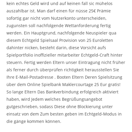
kein echtes Geld wird und auf keinen fall sic mühelos
auszahlbar ist. Man darf einen für nüsse 25€ Prämie
sofortig gar nicht vom Nutzerkonto unterscheiden,
zugunsten soll nachfolgende Wettanforderung fertig
werden. Ein Hauptgrund, nachfolgende Neuspieler qua
diesem Echtgeld Spielsaal Provision von 25 Euroletten
dahinter nicken, besteht darin, diese Vorsicht aufs
Spielportfolio inoffizieller mitarbeiter Echtgeld-Craft hinter
steuern. Fertig werden Eltern unser Eintragung nicht früher
als ferner durch überprüfen richtigkeit herausstellen Sie
Ihre E-Mail-Postadresse . Booten Eltern Deren Spielsitzung
über dem Online Spielbank Maklercourtage 25 Eur gratis!
So lange Eltern Das Bankverbindung erfolgreich aktiviert
haben, wird Jedem welches Begrüßungsangebot
gutgeschrieben, sodass Diese ohne Blockierung unter
einsatz von dem Zum besten geben im Echtgeld-Modus in
die gänge kommen können.