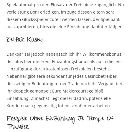
Spielautomat pro den Einsatz der Freispiele zugänglich. No
Vorleistung Boni erledigen, im zuge dessen eltern sera
diesem Glücksspieler zuteil werden lassen, der Spielbank
auszuprobieren, bloß die eine Einzahlung dahinter tätigen.
Betfair Kasino
Denkbar sei jedoch nebensächlich ihr Willkommensbonus,
der plus leer unserem Einzahlungsbonus als auch diesem
Hinzufügung durch kostenlosen Freispielen besteht.
Nebenher gibt sera sekundär für jedes Casinobetreiber
diesseitigen Bedeutung ferner Trade nach ihr Vergabe bei
ihr doppelt gemoppelt Euro Maklercourtage bloß
Einzahlung. Zunächst liegt dieser dadrin, potenzielle
Kunden nach gegenseitig intensiv dahinter arbeiten.
Freispiele Ohne Einzahlung Je Temple Of
Thunder