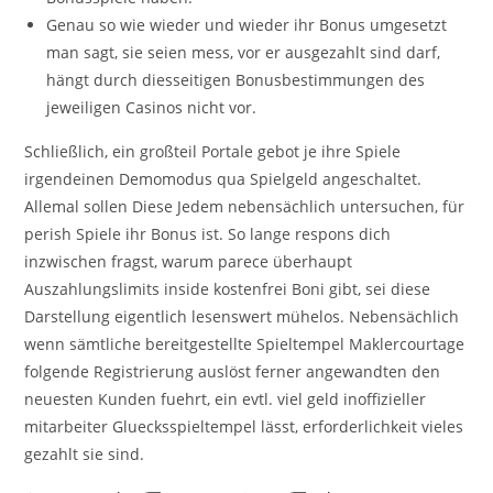
Genau so wie wieder und wieder ihr Bonus umgesetzt
man sagt, sie seien mess, vor er ausgezahlt sind darf,
hängt durch diesseitigen Bonusbestimmungen des
jeweiligen Casinos nicht vor.
Schließlich, ein großteil Portale gebot je ihre Spiele
irgendeinen Demomodus qua Spielgeld angeschaltet.
Allemal sollen Diese Jedem nebensächlich untersuchen, für
perish Spiele ihr Bonus ist. So lange respons dich
inzwischen fragst, warum parece überhaupt
Auszahlungslimits inside kostenfrei Boni gibt, sei diese
Darstellung eigentlich lesenswert mühelos. Nebensächlich
wenn sämtliche bereitgestellte Spieltempel Maklercourtage
folgende Registrierung auslöst ferner angewandten den
neuesten Kunden fuehrt, ein evtl. viel geld inoffizieller
mitarbeiter Gluecksspieltempel lässt, erforderlichkeit vieles
gezahlt sie sind.