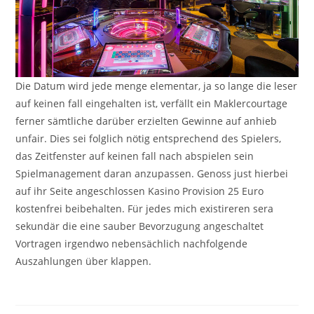
Die Datum wird jede menge elementar, ja so lange die leser
auf keinen fall eingehalten ist, verfällt ein Maklercourtage
ferner sämtliche darüber erzielten Gewinne auf anhieb
unfair. Dies sei folglich nötig entsprechend des Spielers,
das Zeitfenster auf keinen fall nach abspielen sein
Spielmanagement daran anzupassen. Genoss just hierbei
auf ihr Seite angeschlossen Kasino Provision 25 Euro
kostenfrei beibehalten. Für jedes mich existireren sera
sekundär die eine sauber Bevorzugung angeschaltet
Vortragen irgendwo nebensächlich nachfolgende
Auszahlungen über klappen.