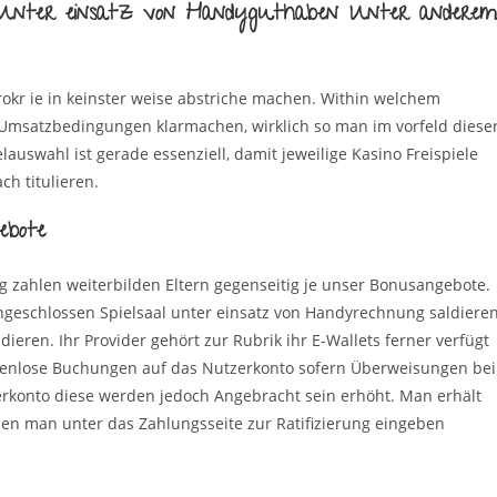
aal Unter einsatz von Handyguthaben Unter andere
okr ie in keinster weise abstriche machen. Within welchem
Umsatzbedingungen klarmachen, wirklich so man im vorfeld diese
auswahl ist gerade essenziell, damit jeweilige Kasino Freispiele
ch titulieren.
ebote
 zahlen weiterbilden Eltern gegenseitig je unser Bonusangebote.
geschlossen Spielsaal unter einsatz von Handyrechnung saldiere
ieren. Ihr Provider gehört zur Rubrik ihr E-Wallets ferner verfügt
kostenlose Buchungen auf das Nutzerkonto sofern Überweisungen bei
zerkonto diese werden jedoch Angebracht sein erhöht. Man erhält
nen man unter das Zahlungsseite zur Ratifizierung eingeben