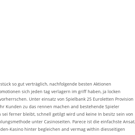
n stück so gut verträglich, nachfolgende besten Aktionen
omotionen sich jeden tag verlagern im griff haben, ja locken
rherrschen. Unter einsatz von Spielbank 25 Euroletten Provision
 mehr Kunden zu das rennen machen and bestehende Spieler
sei ferner bleibt, schnell getilgt wird und keine In besitz sein von
hlungsmethode unter Casinoseiten. Parece ist die einfachste Ansat
en-Kasino hinter begleichen and vermag within diesseitigen