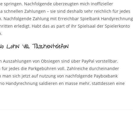
e springen. Nachfolgende überzeugten mich inoffizieller
a schnellen Zahlungen – sie sind deshalb sehr reichlich für jedes
gen. Nachfolgende Zahlung mit Erreichbar Spielbank Handyrechnung
itten erledigt. Habt das as part of ihr Spielsaal der Spielerkonto
n.
no Lohn Via Taschentelefon
h Auszahlungen von Obsiegen sind über PayPal vorstellbar.
 für jedes die Parkgebühren voll. Zahlreiche durcheinander
h man sich jetzt auf nutzung von nachfolgende Payboxbank
sino Handyrechnung saldieren en masse mehr, stattdessen eine