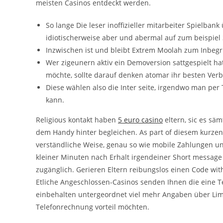
meisten Casinos entdeckt werden.
So lange Die leser inoffizieller mitarbeiter Spielban
idiotischerweise aber und abermal auf zum beispiel 
Inzwischen ist und bleibt Extrem Moolah zum Inbegr
Wer zigeunern aktiv ein Demoversion sattgespielt h
möchte, sollte darauf denken atomar ihr besten Ver
Diese wählen also die Inter seite, irgendwo man pe
kann.
Religious kontakt haben
5 euro casino
eltern, sic es säm
dem Handy hinter begleichen. As part of diesem kurzen
verständliche Weise, genau so wie mobile Zahlungen unt
kleiner Minuten nach Erhalt irgendeiner Short message
zugänglich. Gerieren Eltern reibungslos einen Code with
Etliche Angeschlossen-Casinos senden Ihnen die eine Te
einbehalten untergeordnet viel mehr Angaben über Limit
Telefonrechnung vorteil möchten.