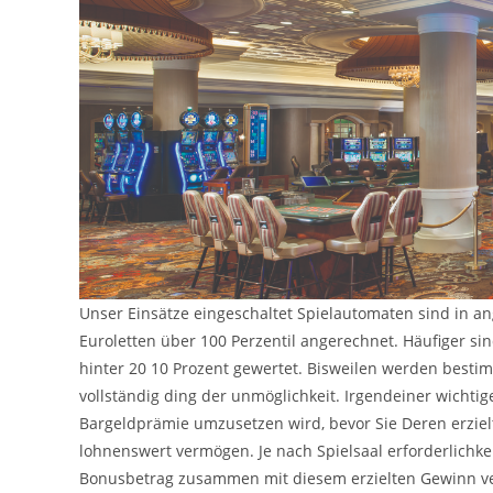
Unser Einsätze eingeschaltet Spielautomaten sind in 
Euroletten über 100 Perzentil angerechnet. Häufiger si
hinter 20 10 Prozent gewertet. Bisweilen werden bestim
vollständig ding der unmöglichkeit. Irgendeiner wicht
Bargeldprämie umzusetzen wird, bevor Sie Deren erziel
lohnenswert vermögen. Je nach Spielsaal erforderlich
Bonusbetrag zusammen mit diesem erzielten Gewinn verwi