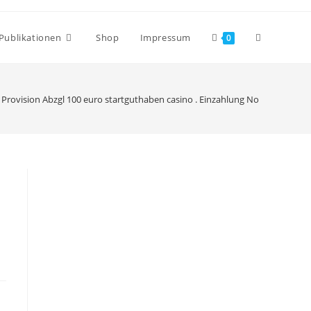
Publikationen
Shop
Impressum
0
Provision Abzgl 100 euro startguthaben casino . Einzahlung No Vorleistung 