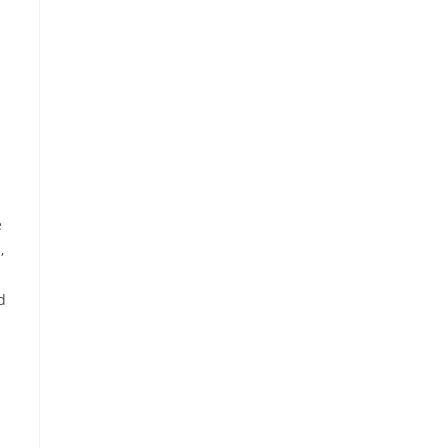
e
,
d