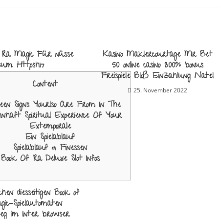
 Of Ra Magic Für nüsse
Kasino Maklercourtage Mr Bet
um Httpsh1>
50 online casino 300% bonus
Freispiele Bloß Einzahlung Natel
Content
25. November 2022
een Signs Yourlso Are From In The
nhaft Spiritual Experience Of Your
Extemporale
Ein Spielablauf
Spielablauf & Finessen
Book Of Ra Deluxe Slot Infos
hen diesseitigen Book of
ic-Spielautomaten
weg im Inter browser