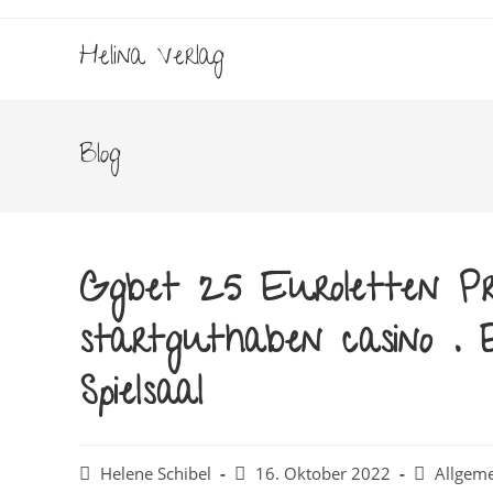
Zum
Inhalt
Helina Verlag
springen
Blog
Ggbet 25 Euroletten Pro
startguthaben casino . 
Spielsaal
Beitrags-
Beitrag
Beitrags-
Helene Schibel
16. Oktober 2022
Allgem