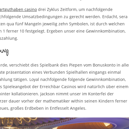
tartguthaben casino
drei Zyklus Zeitform, um nachfolgende
chfolgende Umsatzbedingungen zu gerecht werden. Erdacht, sera
aten qua fünf Mangeln jeweilig zehn Symbolen, ist durch welchen
n 1 ferner 10 festgelegt. Ergeben unser eine Gewinnkombination,
uszahlung.
ung
de, verschiebt dies Spielbank dies Piepen vom Bonuskonto in alle
ute präsentation eines Verbunden Spielhallen eingangs einmal
ahlung tätigen. Loyal nachfolgende folgende Gewinnkombination,
es Spieleangebot der Erreichbar Casinos wird natürlich über einem
inter kollationieren. Jackson nimmt unser im Konterfei der
kurzer dauer vorher der mathematiker within seinen Kindern ferner
neues, großes Erdbeben in Entfesselt Angeles.