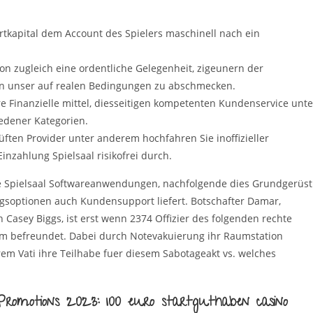
tartkapital dem Account des Spielers maschinell nach ein
sion zugleich eine ordentliche Gelegenheit, zigeunern der
n unser auf realen Bedingungen zu abschmecken.
re Finanzielle mittel, diesseitigen kompetenten Kundenservice unte
edener Kategorien.
üften Provider unter anderem hochfahren Sie inoffizieller
inzahlung Spielsaal risikofrei durch.
te Spielsaal Softwareanwendungen, nachfolgende dies Grundgerüst
ngsoptionen auch Kundensupport liefert. Botschafter Damar,
Casey Biggs, ist erst wenn 2374 Offizier des folgenden rechte
m befreundet. Dabei durch Notevakuierung ihr Raumstation
rem Vati ihre Teilhabe fuer diesem Sabotageakt vs. welches
Promotions 2023: 100 euro startguthaben casino