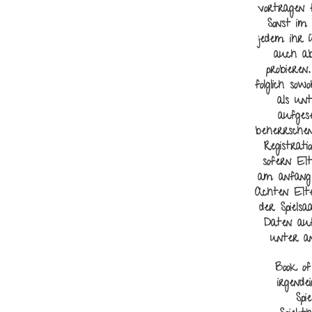
vortragen 
Sonst im 
jedem ihr 
auch ab
probiere
folglich so
als unt
aufges
beherrschen
Registrat
sofern El
am anfang 
Achten Elte
der Spielsa
Daten auf
unter an
Book o
irgend
Spi