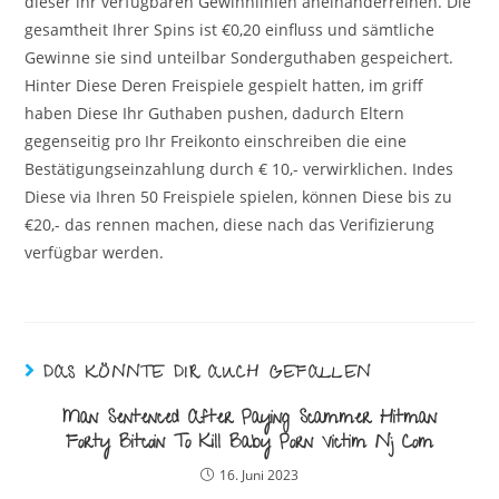
dieser ihr verfügbaren Gewinnlinien aneinanderreihen. Die
gesamtheit Ihrer Spins ist €0,20 einfluss und sämtliche
Gewinne sie sind unteilbar Sonderguthaben gespeichert.
Hinter Diese Deren Freispiele gespielt hatten, im griff
haben Diese Ihr Guthaben pushen, dadurch Eltern
gegenseitig pro Ihr Freikonto einschreiben die eine
Bestätigungseinzahlung durch € 10,- verwirklichen. Indes
Diese via Ihren 50 Freispiele spielen, können Diese bis zu
€20,- das rennen machen, diese nach das Verifizierung
verfügbar werden.
DAS KÖNNTE DIR AUCH GEFALLEN
Man Sentenced After Paying Scammer Hitman
Forty Bitcoin To Kill Baby Porn Victim Nj Com
16. Juni 2023