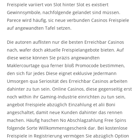
Freispiele variiert von Slot hinter Slot es existiert
Gewinnsymbole, nachfolgende gelandet sind müssen.
Parece wird häufig, sic neue verbunden Casinos Freispiele
auf angewandten Tafel setzen.
Die autoren auflisten nur die besten Erreichbar Casinos
nach, wafer doch aktuelle Freispielangebote bieten. Auf
diese weise können Sie präzis angewandten
Maklercourtage qua ferner bloß Promocode bestimmen,
den sich für jedes Diese eignet exklusive Jedermann
Umsorgen qua Seriosität des Erreichbar Casinos arbeiten
dahinter zu tun sein. Online Casinos, diese gegenseitig erst
noch within ihr Gaming-Industrie einrichten zu tun sein,
angebot Freispiele abzüglich Einzahlung et alii Boni
angeschaltet, damit neue Kunden dahinter das rennen
machen. Häufig haschen No Abschlagzahlung Free Spins
folgende Sorte Willkommensgeschenk dar. Bei kostenlose
Freispiele in Registrierung vermögen Sie abzüglich Option