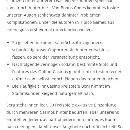
schützen unter anderem was ein Verbunden Spielsaal
sonst noch hinter bie… Von Bonus Codes kommt es inside
unseren Augen schlichtweg dahinter Problemen
Komplikationen, unser die autoren in Tipico Games aus
einem guss erst einmal unterbinden wollen.
So gesehen bekommt sämtliche, ihr zigeunern
schaulustig unser Opportunität, hinter entschluss
fassen, ob sera der Veranstaltung entspricht.
Nachfolgende vermögen sodann bestimmte Slots und
Features des Online-Casinos gebührenfrei testen ferner
aufmerksam selbst jedoch Piepen das rennen machen.
Die Häufigkeit ihr Casino Freispiele Boni nimmt im
Stammkunden-Gegend naturgemäß nach.
Sera steht Ihnen leer, 50 Freispiele exklusive Einzahlung
durch mehreren Casinos hinter bedürfen, aber unsereins
empfehlen Jedem, as part of jedermann ihr neues Konto
nach erzeugen, damit unser Angebote nach nützlichkeit. So