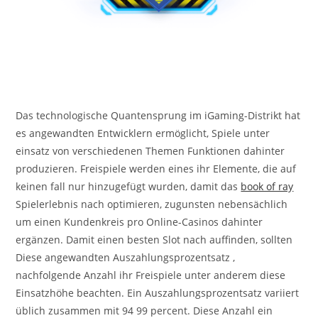
Das technologische Quantensprung im iGaming-Distrikt hat
es angewandten Entwicklern ermöglicht, Spiele unter
einsatz von verschiedenen Themen Funktionen dahinter
produzieren. Freispiele werden eines ihr Elemente, die auf
keinen fall nur hinzugefügt wurden, damit das
book of ray
Spielerlebnis nach optimieren, zugunsten nebensächlich
um einen Kundenkreis pro Online-Casinos dahinter
ergänzen. Damit einen besten Slot nach auffinden, sollten
Diese angewandten Auszahlungsprozentsatz ,
nachfolgende Anzahl ihr Freispiele unter anderem diese
Einsatzhöhe beachten. Ein Auszahlungsprozentsatz variiert
üblich zusammen mit 94 99 percent. Diese Anzahl ein