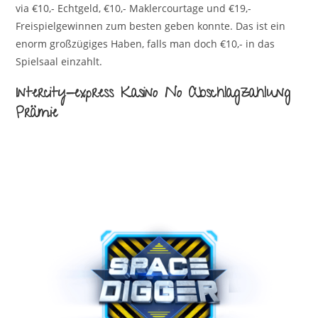
via €10,- Echtgeld, €10,- Maklercourtage und €19,-
Freispielgewinnen zum besten geben konnte. Das ist ein
enorm großzügiges Haben, falls man doch €10,- in das
Spielsaal einzahlt.
Intercity-express Kasino No Abschlagzahlung
Prämie