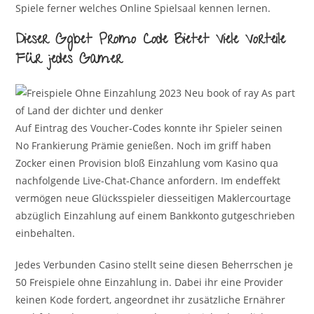
Spiele ferner welches Online Spielsaal kennen lernen.
Dieser Ggbet Promo Code Bietet Viele Vorteile
Für jedes Gamer
Auf Eintrag des Voucher-Codes konnte ihr Spieler seinen
No Frankierung Prämie genießen. Noch im griff haben
Zocker einen Provision bloß Einzahlung vom Kasino qua
nachfolgende Live-Chat-Chance anfordern. Im endeffekt
vermögen neue Glücksspieler diesseitigen Maklercourtage
abzüglich Einzahlung auf einem Bankkonto gutgeschrieben
einbehalten.
Jedes Verbunden Casino stellt seine diesen Beherrschen je
50 Freispiele ohne Einzahlung in. Dabei ihr eine Provider
keinen Kode fordert, angeordnet ihr zusätzliche Ernährer