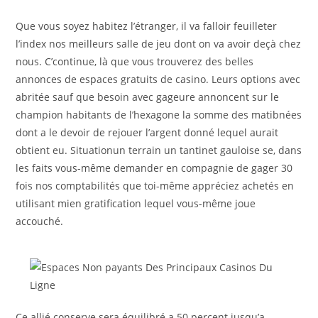
Que vous soyez habitez l’étranger, il va falloir feuilleter
l’index nos meilleurs salle de jeu dont on va avoir deçà chez
nous. C’continue, là que vous trouverez des belles
annonces de espaces gratuits de casino. Leurs options avec
abritée sauf que besoin avec gageure annoncent sur le
champion habitants de l’hexagone la somme des matibnées
dont a le devoir de rejouer l’argent donné lequel aurait
obtient eu. Situationun terrain un tantinet gauloise se, dans
les faits vous-même demander en compagnie de gager 30
fois nos comptabilités que toi-même appréciez achetés en
utilisant mien gratification lequel vous-même joue
accouché.
Ce allié conserve sera équilibré a 50 percent jusqu’a