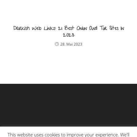
Darkish Web Links: 21 Best Onion And Tor Sites In
2023
28. Mai 2023
This website uses cookies to improve your experience. We'll