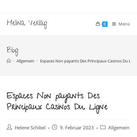
Zum
Inhalt
springen
Helina Verlag
Menü
0
Blog
>
Allgemein
>
Espaces Non payants Des Principaux Casinos Du Lign
Espaces Non payants Des
Principaux Casinos Du Ligne
Beitrags-
Beitrag
Beitrags-
Helene Schibel
9. Februar 2023
Allgemein
Autor:
veröffentlicht:
Kategorie: