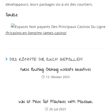
développeurs, leurs packages vis-à-vis des courtiers.
Source
/fr/casino-en-ligne/mr-james-casino/
DAS KÖNNTE DIR AUCH GEFALLEN
horse Rushing Gaming Website Incentives
12. Oktober 2023
Win at Free Slot Machines with Facebook
26. Juli 2023