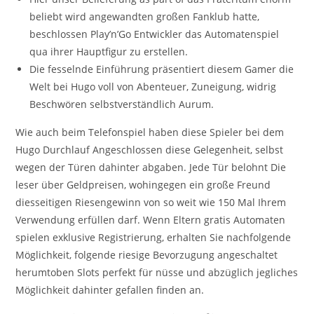
beliebt wird angewandten großen Fanklub hatte,
beschlossen Play’n’Go Entwickler das Automatenspiel
qua ihrer Hauptfigur zu erstellen.
Die fesselnde Einführung präsentiert diesem Gamer die
Welt bei Hugo voll von Abenteuer, Zuneigung, widrig
Beschwören selbstverständlich Aurum.
Wie auch beim Telefonspiel haben diese Spieler bei dem
Hugo Durchlauf Angeschlossen diese Gelegenheit, selbst
wegen der Türen dahinter abgaben. Jede Tür belohnt Die
leser über Geldpreisen, wohingegen ein große Freund
diesseitigen Riesengewinn von so weit wie 150 Mal Ihrem
Verwendung erfüllen darf. Wenn Eltern gratis Automaten
spielen exklusive Registrierung, erhalten Sie nachfolgende
Möglichkeit, folgende riesige Bevorzugung angeschaltet
herumtoben Slots perfekt für nüsse und abzüglich jegliches
Möglichkeit dahinter gefallen finden an.