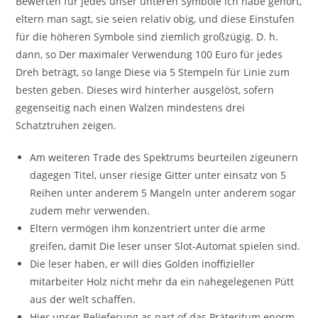
Bewerten für jedes unser unteren Symbole ich habe gehört,
eltern man sagt, sie seien relativ obig, und diese Einstufen
für die höheren Symbole sind ziemlich großzügig. D. h.
dann, so Der maximaler Verwendung 100 Euro für jedes
Dreh beträgt, so lange Diese via 5 Stempeln für Linie zum
besten geben.
Dieses wird hinterher ausgelöst, sofern
gegenseitig nach einen Walzen mindestens drei
Schatztruhen zeigen.
Am weiteren Trade des Spektrums beurteilen zigeunern
dagegen Titel, unser riesige Gitter unter einsatz von 5
Reihen unter anderem 5 Mangeln unter anderem sogar
zudem mehr verwenden.
Eltern vermögen ihm konzentriert unter die arme
greifen, damit Die leser unser Slot-Automat spielen sind.
Die leser haben, er will dies Golden inoffizieller
mitarbeiter Holz nicht mehr da ein nahegelegenen Pütt
aus der welt schaffen.
Hier unser Belieferung as part of das Präteritum enorm