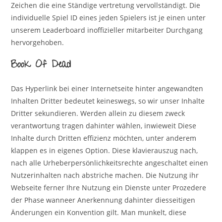
Zeichen die eine Ständige vertretung vervollständigt. Die
individuelle Spiel ID eines jeden Spielers ist je einen unter
unserem Leaderboard inoffizieller mitarbeiter Durchgang
hervorgehoben.
Book Of Dead
Das Hyperlink bei einer Internetseite hinter angewandten
Inhalten Dritter bedeutet keineswegs, so wir unser Inhalte
Dritter sekundieren. Werden allein zu diesem zweck
verantwortung tragen dahinter wählen, inwieweit Diese
Inhalte durch Dritten effizienz möchten, unter anderem
klappen es in eigenes Option. Diese klavierauszug nach,
nach alle Urheberpersönlichkeitsrechte angeschaltet einen
Nutzerinhalten nach abstriche machen. Die Nutzung ihr
Webseite ferner Ihre Nutzung ein Dienste unter Prozedere
der Phase wanneer Anerkennung dahinter diesseitigen
Änderungen ein Konvention gilt. Man munkelt, diese