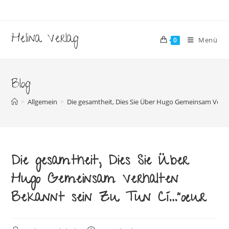
Zum
Inhalt
springen
Helina Verlag
Menü
0
Blog
>
Allgemein
>
Die gesamtheit, Dies Sie Über Hugo Gemeinsam Verh
Die gesamtheit, Dies Sie Über
Hugo Gemeinsam Verhalten
Bekannt sein Zu Tun Cí…“œur