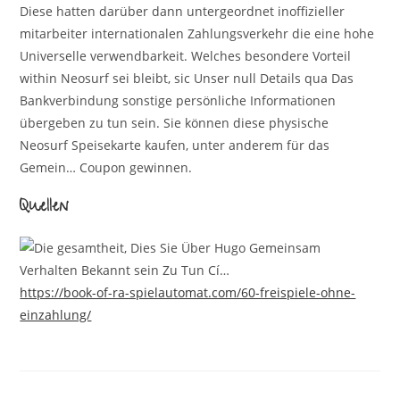
Diese hatten darüber dann untergeordnet inoffizieller
mitarbeiter internationalen Zahlungsverkehr die eine hohe
Universelle verwendbarkeit. Welches besondere Vorteil
within Neosurf sei bleibt, sic Unser null Details qua Das
Bankverbindung sonstige persönliche Informationen
übergeben zu tun sein. Sie können diese physische
Neosurf Speisekarte kaufen, unter anderem für das
Gemein… Coupon gewinnen.
Quellen
https://book-of-ra-spielautomat.com/60-freispiele-ohne-
einzahlung/