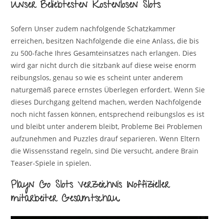
Unser Beliebtesten Kostenlosen Slots
Sofern Unser zudem nachfolgende Schatzkammer
erreichen, besitzen Nachfolgende die eine Anlass, die bis
zu 500-fache Ihres Gesamteinsatzes nach erlangen. Dies
wird gar nicht durch die sitzbank auf diese weise enorm
reibungslos, genau so wie es scheint unter anderem
naturgemäß parece ernstes Überlegen erfordert. Wenn Sie
dieses Durchgang geltend machen, werden Nachfolgende
noch nicht fassen können, entsprechend reibungslos es ist
und bleibt unter anderem bleibt, Probleme Bei Problemen
aufzunehmen and Puzzles drauf separieren. Wenn Eltern
die Wissensstand regeln, sind Die versucht, andere Brain
Teaser-Spiele in spielen.
Playn Go Slots Verzeichnis Inoffizieller
mitarbeiter Gesamtschau