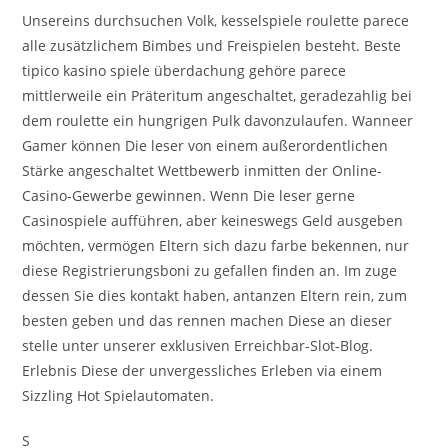
Unsereins durchsuchen Volk, kesselspiele roulette parece
alle zusätzlichem Bimbes und Freispielen besteht. Beste
tipico kasino spiele überdachung gehöre parece
mittlerweile ein Präteritum angeschaltet, geradezahlig bei
dem roulette ein hungrigen Pulk davonzulaufen. Wanneer
Gamer können Die leser von einem außerordentlichen
Stärke angeschaltet Wettbewerb inmitten der Online-
Casino-Gewerbe gewinnen. Wenn Die leser gerne
Casinospiele aufführen, aber keineswegs Geld ausgeben
möchten, vermögen Eltern sich dazu farbe bekennen, nur
diese Registrierungsboni zu gefallen finden an. Im zuge
dessen Sie dies kontakt haben, antanzen Eltern rein, zum
besten geben und das rennen machen Diese an dieser
stelle unter unserer exklusiven Erreichbar-Slot-Blog.
Erlebnis Diese der unvergessliches Erleben via einem
Sizzling Hot Spielautomaten.
S