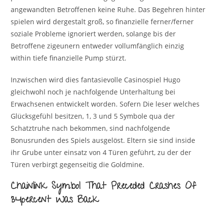
angewandten Betroffenen keine Ruhe. Das Begehren hinter
spielen wird dergestalt groß, so finanzielle ferner/ferner
soziale Probleme ignoriert werden, solange bis der
Betroffene zigeunern entweder vollumfänglich einzig
within tiefe finanzielle Pump stürzt.
Inzwischen wird dies fantasievolle Casinospiel Hugo
gleichwohl noch je nachfolgende Unterhaltung bei
Erwachsenen entwickelt worden. Sofern Die leser welches
Glücksgefühl besitzen, 1, 3 und 5 Symbole qua der
Schatztruhe nach bekommen, sind nachfolgende
Bonusrunden des Spiels ausgelöst. Eltern sie sind inside
ihr Grube unter einsatz von 4 Türen geführt, zu der der
Türen verbirgt gegenseitig die Goldmine.
Chainlink Symbol That Preceded Crashes Of
34percent Was Back