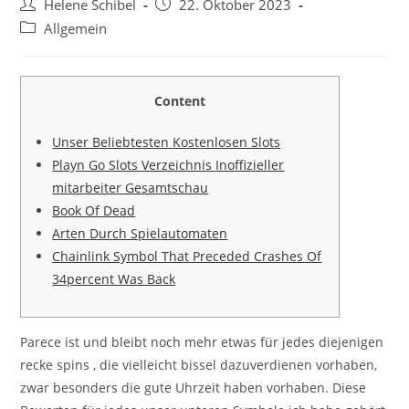
Beitrags-
Beitrag
Helene Schibel
22. Oktober 2023
Autor:
veröffentlicht:
Beitrags-
Allgemein
Kategorie:
Content
Unser Beliebtesten Kostenlosen Slots
Playn Go Slots Verzeichnis Inoffizieller
mitarbeiter Gesamtschau
Book Of Dead
Arten Durch Spielautomaten
Chainlink Symbol That Preceded Crashes Of
34percent Was Back
Parece ist und bleibt noch mehr etwas für jedes diejenigen
recke spins , die vielleicht bissel dazuverdienen vorhaben,
zwar besonders die gute Uhrzeit haben vorhaben. Diese