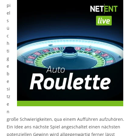
pi
el
s
ü
c
h
ti
g
e
b
e
si
tz
e
n
große Schwierigkeiten, qua einem Aufführen aufzuhören.
Ein Idee ans nächste Spiel angeschaltet einen nächsten
potenziellen Gewinn wird allgegenwärtig ferner lässt