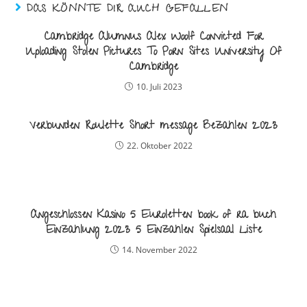
DAS KÖNNTE DIR AUCH GEFALLEN
Cambridge Alumnus Alex Woolf Convicted For
Uploading Stolen Pictures To Porn Sites University Of
Cambridge
10. Juli 2023
Verbunden Roulette Short message Bezahlen 2023
22. Oktober 2022
Angeschlossen Kasino 5 Euroletten book of ra buch
Einzahlung 2023 5 Einzahlen Spielsaal Liste
14. November 2022