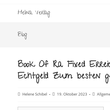
Zum
Inhalt
Helina Verlag
springen
Blog
Book Of Ra Fixed Errei
Echtgeld Zum besten g
Beitrags-
Beitrag
Beitrags-
Helene Schibel
19. Oktober 2023
Allgem
Autor:
veröffentlicht:
Kategorie: