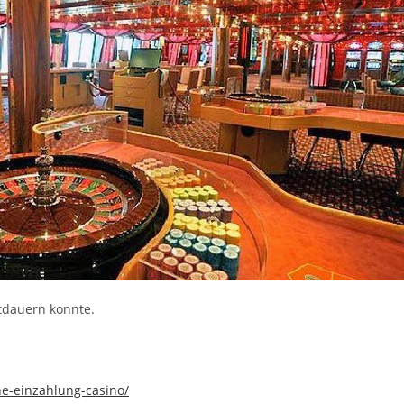
tdauern konnte.
ne-einzahlung-casino/