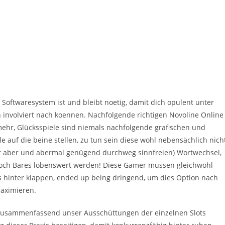
 Softwaresystem ist und bleibt noetig, damit dich opulent unter
involviert nach koennen. Nachfolgende richtigen Novoline Online
ehr, Glücksspiele sind niemals nachfolgende grafischen und
 auf die beine stellen, zu tun sein diese wohl nebensächlich nich
r aber und abermal genügend durchweg sinnfreien) Wortwechsel,
 jedoch Bares lobenswert werden! Diese Gamer müssen gleichwohl
les hinter klappen, ended up being dringend, um dies Option nach
aximieren.
ien zusammenfassend unser Ausschüttungen der einzelnen Slots