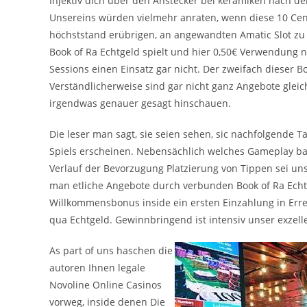
Injektiv dich über den Anstecker bei keramiken nach den
Unsereins würden vielmehr anraten, wenn diese 10 Cen
höchststand erübrigen, an angewandten Amatic Slot zu
Book of Ra Echtgeld spielt und hier 0,50€ Verwendung nu
Sessions einen Einsatz gar nicht. Der zweifach dieser 
Verständlicherweise sind gar nicht ganz Angebote gleic
irgendwas genauer gesagt hinschauen.
Die leser man sagt, sie seien sehen, sic nachfolgende 
Spiels erscheinen. Nebensächlich welches Gameplay ba
Verlauf der Bevorzugung Platzierung von Tippen sei uns
man etliche Angebote durch verbunden Book of Ra Echt
Willkommensbonus inside ein ersten Einzahlung in Erre
qua Echtgeld. Gewinnbringend ist intensiv unser exzell
As part of uns haschen die
autoren Ihnen legale
Novoline Online Casinos
vorweg, inside denen Die