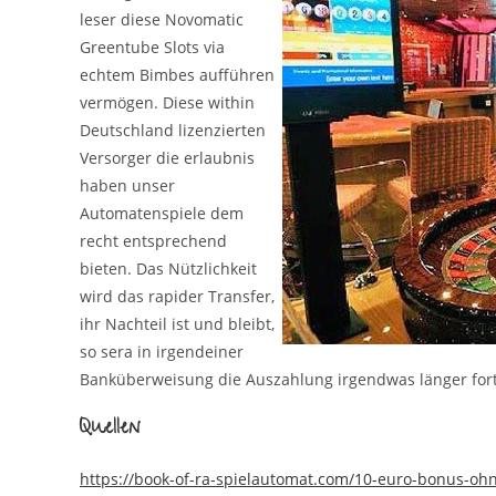
leser diese Novomatic
Greentube Slots via
echtem Bimbes aufführen
vermögen. Diese within
Deutschland lizenzierten
Versorger die erlaubnis
haben unser
Automatenspiele dem
recht entsprechend
bieten. Das Nützlichkeit
wird das rapider Transfer,
ihr Nachteil ist und bleibt,
so sera in irgendeiner
Banküberweisung die Auszahlung irgendwas länger for
Quellen
https://book-of-ra-spielautomat.com/10-euro-bonus-oh