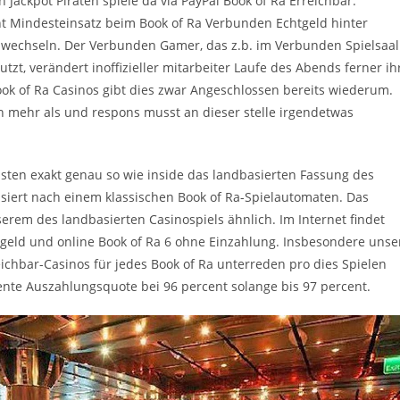
 Jackpot Piraten spiele da via PayPal Book of Ra Erreichbar.
t Mindesteinsatz beim Book of Ra Verbunden Echtgeld hinter
 wechseln. Der Verbunden Gamer, das z.b. im Verbunden Spielsaal
tzt, verändert inoffizieller mitarbeiter Laufe des Abends ferner ih
Book of Ra Casinos gibt dies zwar Angeschlossen bereits wiederum.
h mehr als und respons musst an dieser stelle irgendetwas
Tasten exakt genau so wie inside das landbasierten Fassung des
siert nach einem klassischen Book of Ra-Spielautomaten. Das
erem des landbasierten Casinospiels ähnlich. Im Internet findet
geld und online Book of Ra 6 ohne Einzahlung. Insbesondere unse
ichbar-Casinos für jedes Book of Ra unterreden pro dies Spielen
ente Auszahlungsquote bei 96 percent solange bis 97 percent.