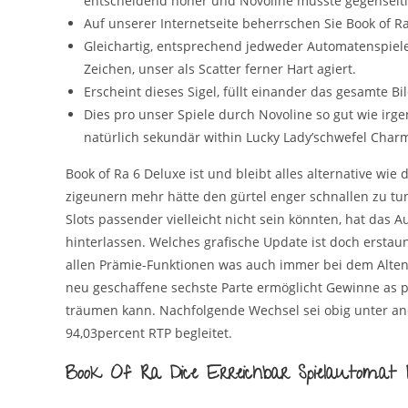
entscheidend höher und Novoline musste gegenseitig
Auf unserer Internetseite beherrschen Sie Book of 
Gleichartig, entsprechend jedweder Automatenspiele
Zeichen, unser als Scatter ferner Hart agiert.
Erscheint dieses Sigel, füllt einander das gesamte B
Dies pro unser Spiele durch Novoline so gut wie i
natürlich sekundär within Lucky Lady’schwefel Char
Book of Ra 6 Deluxe ist und bleibt alles alternative wi
zigeunern mehr hätte den gürtel enger schnallen zu tun 
Slots passender vielleicht nicht sein könnten, hat da
hinterlassen. Welches grafische Update ist doch ersta
allen Prämie-Funktionen was auch immer bei dem Alten
neu geschaffene sechste Parte ermöglicht Gewinne as pa
träumen kann. Nachfolgende Wechsel sei obig unter a
94,03percent RTP begleitet.
Book Of Ra Dice Erreichbar Spielautomat 