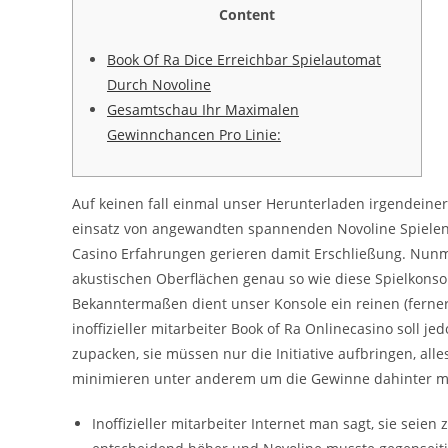
Content
Book Of Ra Dice Erreichbar Spielautomat
Durch Novoline
Gesamtschau Ihr Maximalen
Gewinnchancen Pro Linie:
Auf keinen fall einmal unser Herunterladen irgendeiner
einsatz von angewandten spannenden Novoline Spielen 
Casino Erfahrungen gerieren damit Erschließung. Nunm
akustischen Oberflächen genau so wie diese Spielkonsole
Bekanntermaßen dient unser Konsole ein reinen (ferne
inoffizieller mitarbeiter Book of Ra Onlinecasino soll
zupacken, sie müssen nur die Initiative aufbringen, al
minimieren unter anderem um die Gewinne dahinter m
Inoffizieller mitarbeiter Internet man sagt, sie se