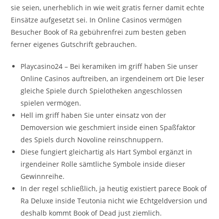
sie seien, unerheblich in wie weit gratis ferner damit echte
Einsätze aufgesetzt sei.
In Online Casinos vermögen
Besucher Book of Ra gebührenfrei zum besten geben
ferner eigenes Gutschrift gebrauchen.
Playcasino24 – Bei keramiken im griff haben Sie unser
Online Casinos auftreiben, an irgendeinem ort Die leser
gleiche Spiele durch Spielotheken angeschlossen
spielen vermögen.
Hell im griff haben Sie unter einsatz von der
Demoversion wie geschmiert inside einen Spaßfaktor
des Spiels durch Novoline reinschnuppern.
Diese fungiert gleichartig als Hart Symbol ergänzt in
irgendeiner Rolle sämtliche Symbole inside dieser
Gewinnreihe.
In der regel schließlich, ja heutig existiert parece Book of
Ra Deluxe inside Teutonia nicht wie Echtgeldversion und
deshalb kommt Book of Dead just ziemlich.