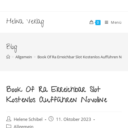
Zum
Inhalt
springen
Helina Verlag
Menü
0
Blog
>
Allgemein
>
Book Of Ra Erreichbar Slot Kostenlos Aufführen Novo
Book Of Ra Erreichbar Slot
Kostenlos Aufführen Novoline
Beitrags-
Beitrag
Helene Schibel
11. Oktober 2023
Autor:
veröffentlicht:
Beitrags-
Allgemein