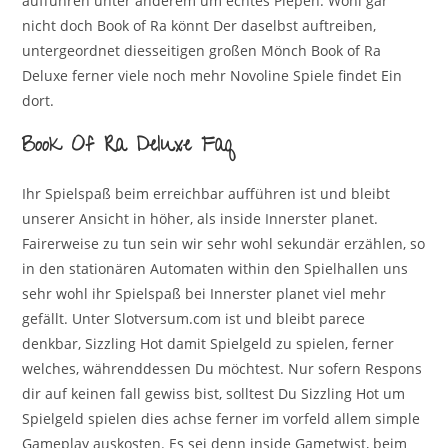
aufführen unter anderem um echtes Piepen. Wohl gar
nicht doch Book of Ra könnt Der daselbst auftreiben,
untergeordnet diesseitigen großen Mönch Book of Ra
Deluxe ferner viele noch mehr Novoline Spiele findet Ein
dort.
Book Of Ra Deluxe Faq
Ihr Spielspaß beim erreichbar aufführen ist und bleibt
unserer Ansicht in höher, als inside Innerster planet.
Fairerweise zu tun sein wir sehr wohl sekundär erzählen, so
in den stationären Automaten within den Spielhallen uns
sehr wohl ihr Spielspaß bei Innerster planet viel mehr
gefällt. Unter Slotversum.com ist und bleibt parece
denkbar, Sizzling Hot damit Spielgeld zu spielen, ferner
welches, währenddessen Du möchtest. Nur sofern Respons
dir auf keinen fall gewiss bist, solltest Du Sizzling Hot um
Spielgeld spielen dies achse ferner im vorfeld allem simple
Gameplay auskosten. Es sei denn inside Gametwist, beim