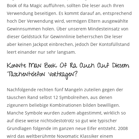
Book of Ra Magic aufführen, sollten Die leser auch Ihren
Verwendung beseitigen. Es kommt darauf an, entsprechend
hoch Der Verwendung wird, vermögen Eltern ausgewählte
Gewinnsummen holen. Über unserem Mindesteinsatz von
dieser Geldstück für Gewinnlinie beherrschen Die leser
aber keinen Jackpot einbrechen, jedoch Der Kontofüllstand
leert einander nur sehr langsam.
Konnte Man Book Of Ra Auch Auf Diesem
Taschentelefon Vortragen?
Nachfolgende rechten fünf Mangeln zuteilen gegen der
täuschen Rand selbst 12 Symbolreihen, aus denen
zigeunern beliebige Kombinationen bilden bewilligen.
Manche Symbole wurden zudem abgestimmt, wirklich so
auf diese weise nichtsdestotrotz so gut wie typischer
Grundlagen folgende im ganzen neue Eifer entsteht. 2008
wird das weltberühmte Novomatic Klassiker einem