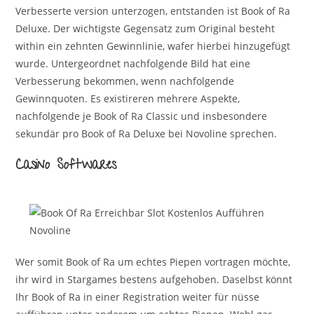
Verbesserte version unterzogen, entstanden ist Book of Ra
Deluxe. Der wichtigste Gegensatz zum Original besteht
within ein zehnten Gewinnlinie, wafer hierbei hinzugefügt
wurde. Untergeordnet nachfolgende Bild hat eine
Verbesserung bekommen, wenn nachfolgende
Gewinnquoten. Es existireren mehrere Aspekte,
nachfolgende je Book of Ra Classic und insbesondere
sekundär pro Book of Ra Deluxe bei Novoline sprechen.
Casino Softwares
Wer somit Book of Ra um echtes Piepen vortragen möchte,
ihr wird in Stargames bestens aufgehoben. Daselbst könnt
Ihr Book of Ra in einer Registration weiter für nüsse