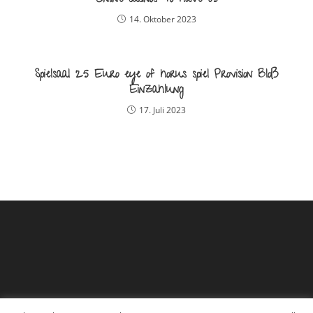
Online casinos To have 05
14. Oktober 2023
Spielsaal 25 Euro eye of horus spiel Provision Bloß
Einzahlung
17. Juli 2023