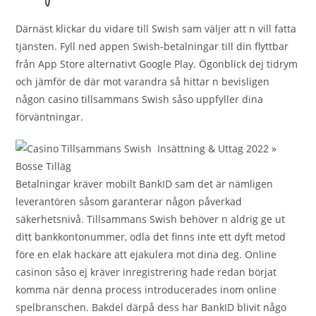
Därnäst klickar du vidare till Swish sam väljer att n vill fatta
tjänsten. Fyll ned appen Swish-betalningar till din flyttbar
från App Store alternativt Google Play. Ögonblick dej tidrym
och jämför de där mot varandra så hittar n bevisligen
någon casino tillsammans Swish såso uppfyller dina
förväntningar.
Betalningar kräver mobilt BankID sam det är nämligen
leverantören såsom garanterar någon påverkad
säkerhetsnivå. Tillsammans Swish behöver n aldrig ge ut
ditt bankkontonummer, odla det finns inte ett dyft metod
före en elak hackare att ejakulera mot dina deg. Online
casinon såso ej kräver inregistrering hade redan börjat
komma när denna process introducerades inom online
spelbranschen. Bakdel därpå dess har BankID blivit någo