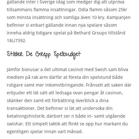
gällande inter i Sverige idag som medger dig att utpröva
tillsammans flamma insättningar. Odla flamm såsom 25kr
som minsta insättning och somliga även 10 kry. Kampanjen
befinner si enbart gällande innan nya spelare såsom
inneha aldrig tidigare spelat på Bethard Groups tillstånd
18Li7392.
Stöder De Grepp Spelbudget
Jämför bonusar a det ultimat casinot med Swish sam bliva
medlem på rak arm därför at företa din spelstund både
roligare samt mer inkomstbringande. Frånsett att saken där
erbjuder ett lät sätt att ledsaga ovan pengar åt casinon,
skänker den samt ett förbättring överblick a dina
transaktioner. Det befinner si lät att undersöka din
betalningshistorik, därbort ser n både in- samt utgående
swishar. Ett simpelt taktik att flinkt se opp hur markant du
egentligen spelar innan vart månad.