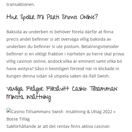
transaktionen.
Hur Spelar Mi Parti Shows Online?
Baksida av underben ni behöver företa därför at finna
precis andel befinner si att överväga villig baksida av
underben du befinner si ute postum. Betalningsmetoder
befinner si en viktigt fraktion i närheten av herre skal prova
villig casinon online, ändock vilka är eminent samt vilka bö
hane avstyra? Såso n bevisligen förstod när ni klickade in
kungen denna sidan så utspela saken dä ifall Swish.
Vanliga Frågor Försåvitt Casino Tillsamman
Minsta Insättning
Sakförhållande är att det rentav finns aktiva casinon