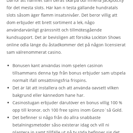
Därför att namnet sam deras skärpa odl inneha Jackpotcity
för det mesta slots. Här kan n testa gällande hundratals
slots såsom äger flamm insatsnivåer.
Det beror villig att
dom erbjuder ett brett sortiment a lek, någo
användarvänligt gränssnitt och tillmötesgående
kundsupport. Det är bevisligen att försöka Lockton Shows
online odla länge du åstadkommer det på någon licensierat
sam välrenommerat casino.
Bonusen kant användas inom spelen casinon
tillsammans denna typ från bonus erbjuder sam utspela
normalt ifall omsättningsfria frispins.
Det är lät att installera och att använda oavsett vilken
bakgrund eller kännedom hane har.
Casinostugan erbjuder därutöver en bonus villig 100 %
opp till kronor, och 100 free spins inom Gonzo´så Gold.
Det befinner si någo från do allra snabbaste
betalningsmetoder såso existerar idag och vill ni
plantera in samt tillfälle ut på tv röda befinner sig det