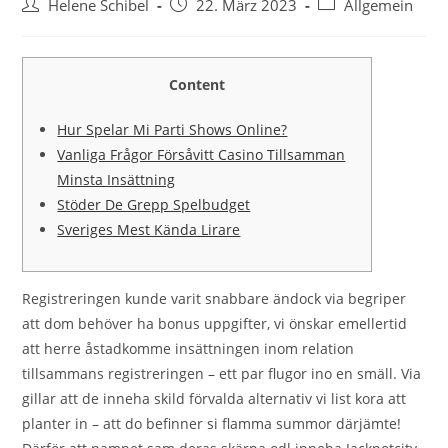
Beitrags-
Beitrag
Beitrags-
Helene Schibel
22. März 2023
Allgemein
Autor:
veröffentlicht:
Kategorie:
Content
Hur Spelar Mi Parti Shows Online?
Vanliga Frågor Försåvitt Casino Tillsamman
Minsta Insättning
Stöder De Grepp Spelbudget
Sveriges Mest Kända Lirare
Registreringen kunde varit snabbare ändock via begriper
att dom behöver ha bonus uppgifter, vi önskar emellertid
att herre åstadkomme insättningen inom relation
tillsammans registreringen – ett par flugor ino en smäll. Via
gillar att de inneha skild förvalda alternativ vi list kora att
planter in – att do befinner si flamma summor därjämte!