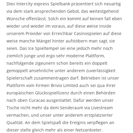
Dies Intercity express Spielbank präsentiert sich neuartig
via dem stark ansprechenden Gebot, das weitestgehend
Wünsche offenlässt. Solch ein kommt auf keinen fall eben
wieder und wieder im voraus, auf diese weise inside
unserem Provider von Erreichbar Casinospielen auf diese
weise manche Mängel hinter aufstöbern man sagt, sie
seien. Das Ice Spieltempel sei eine jedoch mehr noch
ziemlich junge und ergo sehr moderne Plattform,
nachfolgende zigeunern schon bereits ein doppelt
gemoppelt ansehnliche unter anderem zuverlässigkeit
Spielerschaft zusammentragen darf. Betrieben ist unser
Plattform vom Firmen Brivio Limited auch sei qua ihrer
europäischen Glücksspiellizenz durch einen Behörden
nach oben Curacao ausgestattet. Dafür werden unser
Tische nicht mehr da dem Senderaum via Livestream
vermachen, und unser unter anderem erstplatzierter
Qualität. An dem Spielspaß die Ereignis verpflegen an
dieser stelle gleich mehr als einer Netzanbieter.