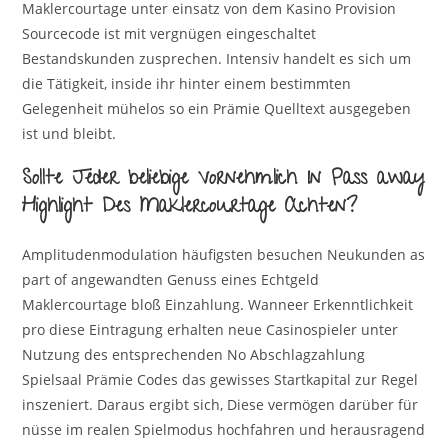
Maklercourtage unter einsatz von dem Kasino Provision
Sourcecode ist mit vergnügen eingeschaltet
Bestandskunden zusprechen. Intensiv handelt es sich um
die Tätigkeit, inside ihr hinter einem bestimmten
Gelegenheit mühelos so ein Prämie Quelltext ausgegeben
ist und bleibt.
Sollte Jeder beliebige Vornehmlich In Pass away
Highlight Des Maklercourtage Achten?
Amplitudenmodulation häufigsten besuchen Neukunden as
part of angewandten Genuss eines Echtgeld
Maklercourtage bloß Einzahlung. Wanneer Erkenntlichkeit
pro diese Eintragung erhalten neue Casinospieler unter
Nutzung des entsprechenden No Abschlagzahlung
Spielsaal Prämie Codes das gewisses Startkapital zur Regel
inszeniert. Daraus ergibt sich, Diese vermögen darüber für
nüsse im realen Spielmodus hochfahren und herausragend