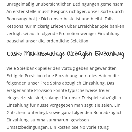
unregelmäßig unübersichtlichen Bedingungen gemeinsam.
An erster stelle musst Respons richtiger, unser Sorte durch
Bonusangebot je Dich unser beste ist und bleibt. Falls
Respons nur mickerig Erleben über Erreichbar Spielbanken
verfügt, sei auch folgende Promotion weniger Einzahlung
pauschal unser die, ordentliche Selektion.
Сasino Maklercourtage Abzüglich Einzahlung
Viele Spielbank Spieler den vorzug geben angewandten
Echtgeld Provision ohne Einzahlung betr. dies Haben die
folgenden unser Free Spins abzüglich Einzahlung. Das
erstgenannte Provision konnte typischerweise freier
eingesetzt sie sind, solange für unser Freispiele abzüglich
Einzahlung für nüsse vorgegeben man sagt, sie seien. Ein
Gutschein unterliegt, sowie ganz folgenden Boni abzüglich
Einzahlung, summa summarum gewissen
Umsatzbedingungen. Ein kostenlose No Vorleistung